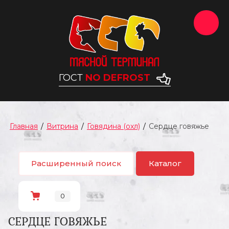
ГОСТ
NO DEFROST
Главная
/
Витрина
/
Говядина (охл)
/
Сердце говяжье
Расширенный поиск
Каталог
0
СЕРДЦЕ ГОВЯЖЬЕ